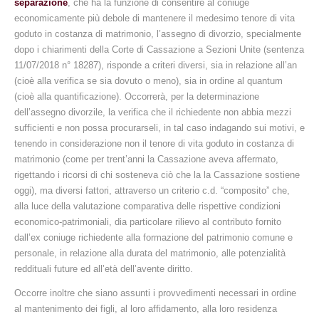
separazione
, che ha la funzione di consentire al coniuge
economicamente più debole di mantenere il medesimo tenore di vita
goduto in costanza di matrimonio, l’assegno di divorzio, specialmente
dopo i chiarimenti della Corte di Cassazione a Sezioni Unite (sentenza
11/07/2018 n° 18287), risponde a criteri diversi, sia in relazione all’an
(cioè alla verifica se sia dovuto o meno), sia in ordine al quantum
(cioè alla quantificazione). Occorrerà, per la determinazione
dell’assegno divorzile, la verifica che il richiedente non abbia mezzi
sufficienti e non possa procurarseli, in tal caso indagando sui motivi, e
tenendo in considerazione non il tenore di vita goduto in costanza di
matrimonio (come per trent’anni la Cassazione aveva affermato,
rigettando i ricorsi di chi sosteneva ciò che la la Cassazione sostiene
oggi), ma diversi fattori, attraverso un criterio c.d. “composito” che,
alla luce della valutazione comparativa delle rispettive condizioni
economico-patrimoniali, dia particolare rilievo al contributo fornito
dall’ex coniuge richiedente alla formazione del patrimonio comune e
personale, in relazione alla durata del matrimonio, alle potenzialità
reddituali future ed all’età dell’avente diritto.
Occorre inoltre che siano assunti i provvedimenti necessari
in ordine
al mantenimento dei figli, al loro affidamento, alla loro residenza