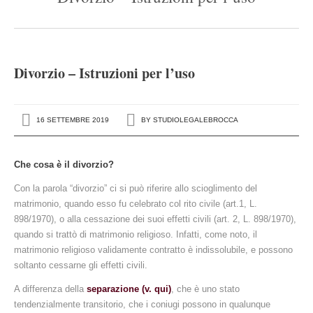
Settori di attività
L’avvocato risponde
Divorzio – Istruzioni per l’uso
Contatti
Rassegna stampa
16 SETTEMBRE 2019
BY
STUDIOLEGALEBROCCA
Che cosa è il divorzio?
Con la parola “divorzio” ci si può riferire allo scioglimento del
matrimonio, quando esso fu celebrato col rito civile (art.1, L.
898/1970), o alla cessazione dei suoi effetti civili (art. 2, L. 898/1970),
quando si trattò di matrimonio religioso. Infatti, come noto, il
matrimonio religioso validamente contratto è indissolubile, e possono
soltanto cessarne gli effetti civili.
A differenza della
separazione (v. qui)
, che è uno stato
tendenzialmente transitorio, che i coniugi possono in qualunque