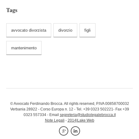
Tags
avvocato divorzista
divorzio
figli
mantenimento
© Avvocato Ferdinando Brocca. All rights reserved, P.IVA 00858700032
Verbania 28922 - Corso Europa n. 12 - Tel. +39 0323 502221- Fax +39
0323 557334 - Email
segreteria@studiolegalebrocca.it
Note Legali
-
2014|Lake Web