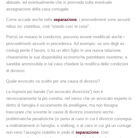
abituale, ed eventualmente che si provveda sulla eventuale
assegnazione della casa coniugale.
Come accade anche nella
separazione
, i provvedimenti sono assunti
rebus sic stantibus, cioè “stando così le cose”.
Perciò se mutano le condizioni, possono essere modificati anche i
provvedimenti assunti in precedenza. Ad esempio: se uno degli ex
coniugi perde il lavoro, o ha un altro figlio in una nuova relazione,
chiaramente le sue disponibilità economiche potrebbero risentirne, e
sarebbe ammissibile in tal caso chiedere la modifica delle condizioni
di divorzio.
Quale avvocato va scelto per una causa di divorzio?
La risposta più banale (“un avvocato divorzista”) non è
necessariamente la più corretta, nel senso che un avvocato esperto in
diritto di famiglia è sicuramente da prediligere, ma non bisogna
trascurare che sovente le cause di divorzio investono anche
problematiche penalistiche (si pensi al caso in cui il divorzio consegua
a maltrattamenti in famiglia, o stalking, o al caso in cui già un coniuge
non versi l’assegno stabilito in sede di
separazione
, così