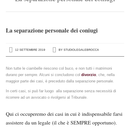
Settori di attività
L’avvocato risponde
La separazione personale dei coniugi
Contatti
Rassegna stampa
12 SETTEMBRE 2019
BY
STUDIOLEGALEBROCCA
Non tutte le ciambelle riescono col buco, e non tutti i matrimoni
durano per sempre. Alcuni si concludono col
divorzio
, che, nella
maggior parte dei casi, è preceduto dalla separazione personale.
In certi casi, si può far luogo alla separazione senza necessità di
ricorrere ad un avvocato o rivolgersi al Tribunale.
Qui ci occuperemo dei casi in cui è indispensabile farsi
assistere da un legale (il che è SEMPRE opportuno).