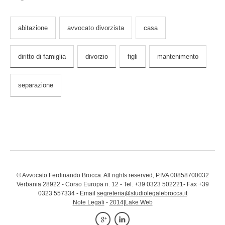
abitazione
avvocato divorzista
casa
diritto di famiglia
divorzio
figli
mantenimento
separazione
© Avvocato Ferdinando Brocca. All rights reserved, P.IVA 00858700032
Verbania 28922 - Corso Europa n. 12 - Tel. +39 0323 502221- Fax +39
0323 557334 - Email
segreteria@studiolegalebrocca.it
Note Legali
-
2014|Lake Web