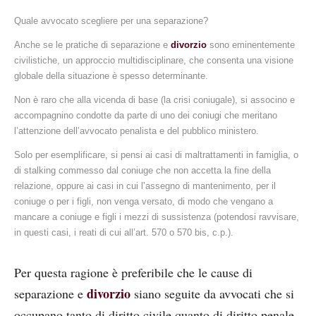
Quale avvocato scegliere per una separazione?
Anche se le pratiche di separazione e
divorzio
sono eminentemente
civilistiche, un approccio multidisciplinare, che consenta una visione
globale della situazione è spesso determinante.
Non è raro che alla vicenda di base (la crisi coniugale), si associno e
accompagnino condotte da parte di uno dei coniugi che meritano
l’attenzione dell’avvocato penalista e del pubblico ministero.
Solo per esemplificare, si pensi ai casi di maltrattamenti in famiglia, o
di stalking commesso dal coniuge che non accetta la fine della
relazione, oppure ai casi in cui l’assegno di mantenimento, per il
coniuge o per i figli, non venga versato, di modo che vengano a
mancare a coniuge e figli i mezzi di sussistenza (potendosi ravvisare,
in questi casi, i reati di cui all’art. 570 o 570 bis, c.p.).
Per questa ragione è preferibile che le cause di
divorzio
separazione e
siano seguite da avvocati che si
occupano tanto di diritto civile quanto di diritto penale,