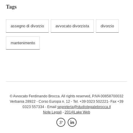
Tags
assegno di divorzio
avvocato divorzista
divorzio
mantenimento
© Avvocato Ferdinando Brocca. All rights reserved, P.IVA 00858700032
Verbania 28922 - Corso Europa n. 12 - Tel. +39 0323 502221- Fax +39
0323 557334 - Email
segreteria@studiolegalebrocca.it
Note Legali
-
2014|Lake Web