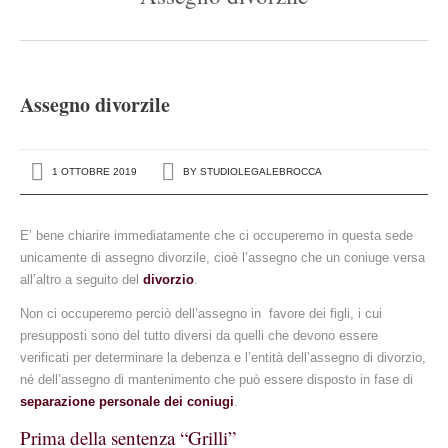
Settori di attività
L’avvocato risponde
Assegno divorzile
Contatti
Rassegna stampa
1 OTTOBRE 2019
BY
STUDIOLEGALEBROCCA
E’ bene chiarire immediatamente che ci occuperemo in questa sede
unicamente di assegno divorzile, cioè l’assegno che un coniuge versa
all’altro a seguito del
divorzio
.
Non ci occuperemo perciò dell’assegno in favore dei figli, i cui
presupposti sono del tutto diversi da quelli che devono essere
verificati per determinare la debenza e l’entità dell’assegno di divorzio,
né dell’assegno di mantenimento che può essere disposto in fase di
separazione personale dei coniugi
.
Prima della sentenza “Grilli”