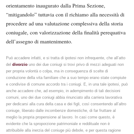
orientamento inaugurato dalla Prima Sezione,
“mitigandolo” tuttavia con il richiamo alla necessità di
procedere ad una valutazione complessiva della storia
coniugale, con valorizzazione della finalità perequativa
dell’assegno di mantenimento.
Può accadere infatti, e si tratta di ipotesi non infrequente, che all’atto
del
divorzio
uno dei due coniugi si trovi privo di mezzi adeguati non
per propria volontà o colpa, ma in conseguenza di scelte di
conduzione della vita familiare che a suo tempo erano state compiute
e condivise di comune accordo tra i coniugi. E, in una tale ipotesi, può
anche accadere che, ad esempio, in adempimento di tali decisioni
comuni, uno dei due coniugi abbia rinunciato alla carriera lavorativa
per dedicarsi alla cura della casa e dei figli, così consentendo all’altro
coniuge, liberato dalle incombenze domestiche, di far fruttare al
meglio la propria propensione al lavoro. In casi come questo, è
evidente che la sproporzione patrimoniale e reddituale non è
attribuibile alla inerzia del coniuge più debole, e per questa ragione